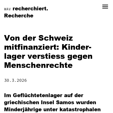
menu
recherchiert.
WAV
Recherche
Von der Schweiz
mitfinanziert: Kinder­
lager verstiess gegen
Menschen­rechte
30.3.2026
Im Geflüchteten­lager auf der
griechischen Insel Samos wurden
Minder­jährige unter katastrophalen