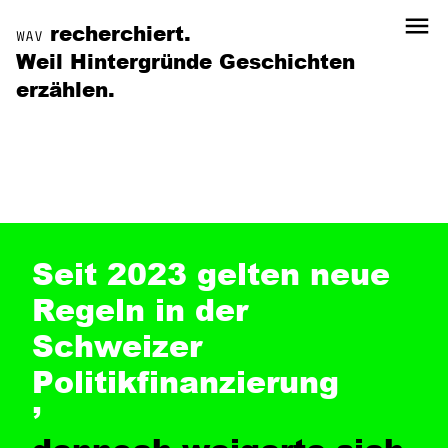
menu
recherchiert.
WAV
Weil Hintergründe Geschichten
erzählen.
Seit 2023 gelten neue
Regeln in der
Schweizer
Politikfinanzierung
,