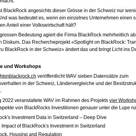
 macht.
t BlackRock angesichts dieser Grösse in der Schweiz nur weni
Und was bedeutet es, wenn ein einzelnes Unternehmen einen s
en Anteil einer Volkswirtschaft hält?
r grossen Bedeutung agiert die Firma BlackRock mehrheitlich ab
en Diskurs. Das Rechercheprojekt «Spotlight on BlackRock: Tra
zu BlackRock in der Schweiz» ändert das und bringt Licht ins D
ze und Workshops
ghtonblackrock.ch
veröffentlicht WAV sieben Datensätze zum
nsverhalten in der Schweiz, Ländervergleiche und der Besitzstru
.
ng 2022 veranstaltete WAV im Rahmen des Projekts
vier Worksh
spekte von BlackRocks Investitionen genauer unter die Lupe 
ck's Investment Data in Switzerland – Deep Dive
 Impact of BlackRock's Investment in Switzerland
ock, Housing and Regulation