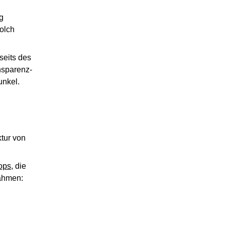
g
olch
seits des
nsparenz-
unkel.
ktur von
ops
, die
nahmen: