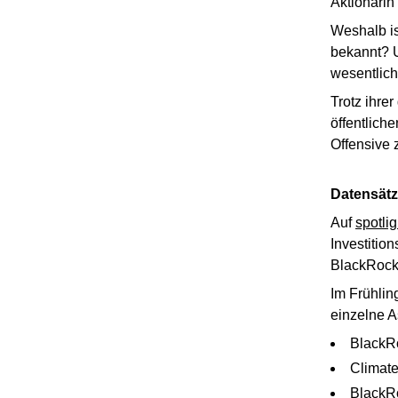
Aktionärin
Weshalb is
bekannt? 
wesentlich
Trotz ihre
öffentlich
Offensive 
Datensät
Auf
spotli
Investitio
BlackRock
Im Frühli
einzelne A
BlackRo
Climate
BlackR