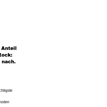
 Anteil
Rock:
 nach.
chtigste
össten