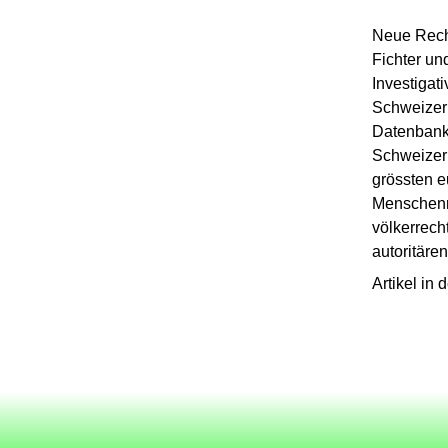
Neue Rech
Fichter un
Investigat
Schweizer 
Datenbanka
Schweizer
grössten e
Menschenre
völkerrech
autoritär
Artikel in 