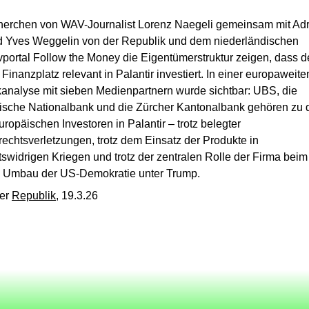
erchen von WAV-Journalist Lorenz Naegeli gemeinsam mit Ad
d Yves Weggelin von der Republik und dem niederländischen
ivportal Follow the Money die Eigentümerstruktur zeigen, dass d
Finanzplatz relevant in Palantir investiert. In einer europaweite
nalyse mit sieben Medienpartnern wurde sichtbar: UBS, die
ische Nationalbank und die Zürcher Kantonalbank gehören zu 
uropäischen Investoren in Palantir – trotz belegter
chtsverletzungen, trotz dem Einsatz der Produkte in
tswidrigen Kriegen und trotz der zentralen Rolle der Firma beim
en Umbau der US-Demokratie unter Trump.
der
Republik
, 19.3.26