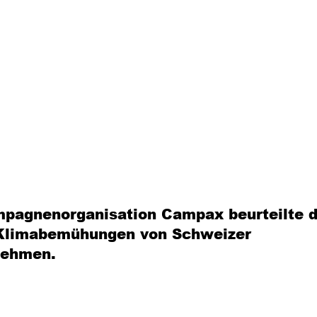
mpagnenorganisation Campax beurteilte 
 Klimabemühungen von Schweizer
nehmen.