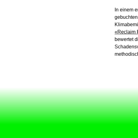
In einem e
gebuchten
Klimabemü
«Reclaim 
bewertet d
Schadensv
methodisc