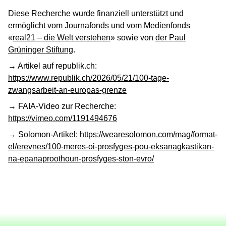
Diese Recherche wurde finanziell unterstützt und
ermöglicht vom
Journafonds
und vom Medienfonds
«
real21 – die Welt verstehen
» sowie von
der Paul
Grüninger Stiftung
.
→ Artikel auf republik.ch:
https://www.republik.ch/2026/05/21/100-tage-
zwangsarbeit-an-europas-grenze
→ FAIA-Video zur Recherche:
https://vimeo.com/1191494676
→ Solomon-Artikel:
https://wearesolomon.com/mag/format-
el/erevnes/100-meres-oi-prosfyges-pou-eksanagkastikan-
na-epanaproothoun-prosfyges-ston-evro/